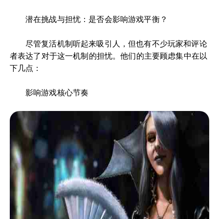
潜在挑战与担忧：是否会影响游戏平衡？
尽管复活机制听起来吸引人，但也有不少玩家和评论
者表达了对于这一机制的担忧。他们的主要顾虑集中在以
下几点：
影响游戏核心节奏