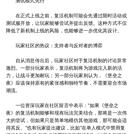
测试模式先行
在正式上线之前，复活机制可能会先通过限时活动或
测试服开放，让玩家能够尝试并提出反馈。这种方式不仅
降低了新机制上线的风险，也能够进一步优化其设计。
玩家社区的热议：支持者与反对者的博弈
自从消息传出后，玩家社区对于复活机制的讨论异常
激烈。一部分玩家表示，复活机制将为游戏注入新的活
力，让战斗更加耐玩；另一部分玩家则认为，《堡垒之
夜》应该保持原有的紧张感和独特节奏，不需要迎合市场
潮流。
一位资深玩家在社区留言中表示：“如果《堡垒之
夜》的复活机制能够和现有玩法完美结合，那将是一次伟
大的尝试，但如果只是简单地模仿其他游戏，那可能会适
得其反。”也有玩家提出建议，比如“在单人模式中禁用复