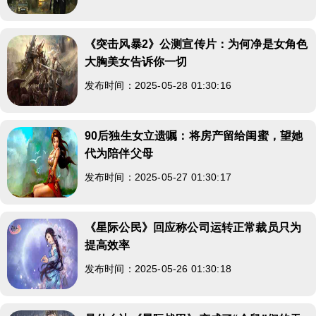
《突击风暴2》公测宣传片：为何净是女角色
大胸美女告诉你一切
发布时间：2025-05-28 01:30:16
90后独生女立遗嘱：将房产留给闺蜜，望她
代为陪伴父母
发布时间：2025-05-27 01:30:17
《星际公民》回应称公司运转正常裁员只为
提高效率
发布时间：2025-05-26 01:30:18