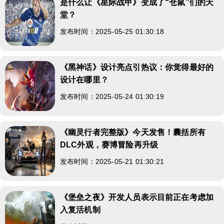
是什么让《星际战甲》变成了“仓鼠”们的天
堂？
发布时间：2025-05-25 01:30:18
《黑神话》设计亮点引热议：你觉得最好的
设计在哪里？
发布时间：2025-05-24 01:30:19
《幽灵行者完整版》今天发售！囊括所有
DLC外观，赛博冒险再升级
发布时间：2025-05-21 01:30:21
《堡垒之夜》开发人员表示目前正在考虑加
入复活机制