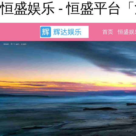
恒盛娱乐 - 恒盛平台
首页
恒盛娱