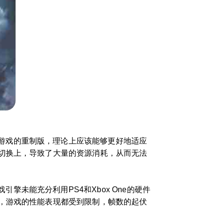
游戏的重制版，理论上应该能够更好地适应
切换上，导致了大量的资源消耗，从而无法
未能充分利用PS4和Xbox One的硬件
，游戏的性能表现都受到限制，帧数的起伏