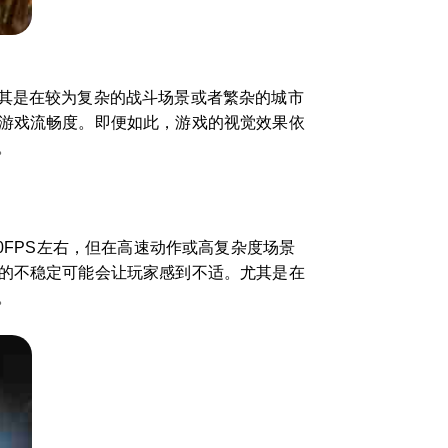
尤其是在较为复杂的战斗场景或者繁杂的城市
和游戏流畅度。即便如此，游戏的视觉效果依
。
30FPS左右，但在高速动作或高复杂度场景
数的不稳定可能会让玩家感到不适。尤其是在
。