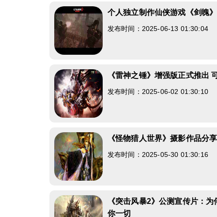
个人独立制作仙侠游戏《剑魄
发布时间：2025-06-13 01:30:04
《雷神之锤》增强版正式推出 
发布时间：2025-06-02 01:30:10
《怪物猎人世界》摄影作品分
发布时间：2025-05-30 01:30:16
《突击风暴2》公测宣传片：为
你一切