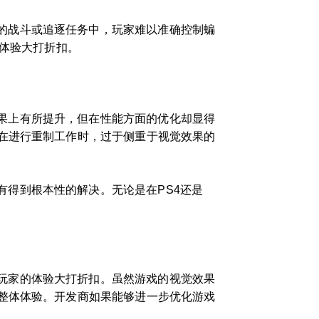
的战斗或追逐任务中，玩家难以准确控制蝙
作体验大打折扣。
果上有所提升，但在性能方面的优化却显得
在进行重制工作时，过于侧重于视觉效果的
得到根本性的解决。无论是在PS4还是
玩家的体验大打折扣。虽然游戏的视觉效果
整体体验。开发商如果能够进一步优化游戏