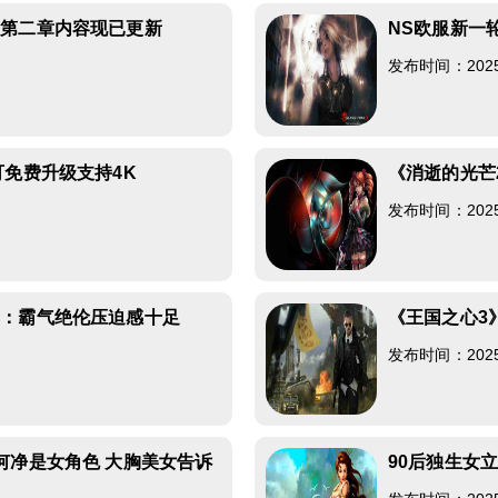
》第二章内容现已更新
NS欧服新一
发布时间：2025-0
可免费升级支持4K
《消逝的光芒
发布时间：2025-0
享：霸气绝伦压迫感十足
《王国之心3
发布时间：2025-0
何净是女角色 大胸美女告诉
90后独生女